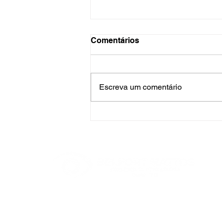
Comentários
Escreva um comentário
Você sabe qual é a relação
entre a visão e o diabetes?
BELFORT MATTOS INSTITUTO DE OLHOS