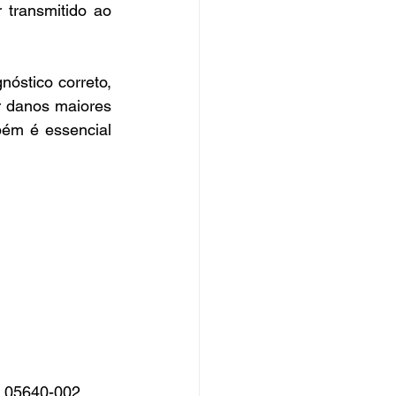
transmitido ao 
óstico correto, 
r danos maiores 
ém é essencial 
, 05640-002