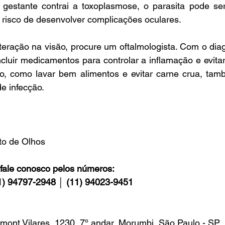
gestante contrai a toxoplasmose, o parasita pode ser 
 risco de desenvolver complicações oculares.
teração na visão, procure um oftalmologista. Com o diagn
cluir medicamentos para controlar a inflamação e evita
ão, como lavar bem alimentos e evitar carne crua, tamb
de infecção.
uto de Olhos
fale conosco pelos números:
1) 94797-2948 │ (11) 94023-9451
mont Vilares, 1230, 7º andar, Morumbi, São Paulo - SP 