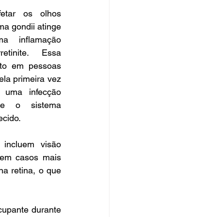
tar os olhos 
a gondii atinge 
a inflamação 
tinite. Essa 
nto em pessoas 
la primeira vez 
 uma infecção 
se o sistema 
ecido.
incluem visão 
em casos mais 
a retina, o que 
upante durante 