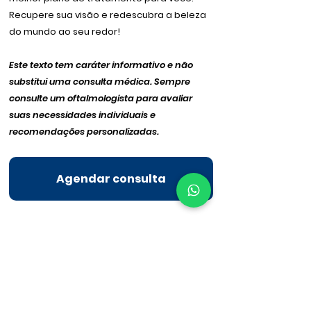
Recupere sua visão e redescubra a beleza
do mundo ao seu redor!
Este texto tem caráter informativo e não
substitui uma consulta médica. Sempre
consulte um oftalmologista para avaliar
suas necessidades individuais e
recomendações personalizadas.
Agendar consulta
A BELFORT MATTOS INSTITUTO DE OLHOS
TEM ESPECIALISTAS QUE PODEM TE
AJUDAR. ESTAMOS LOCALIZADOS NO
BAIRRO DO MORUMBI E REGIÕES PRÓXIMAS
COMO PANAMBY, REAL PARQUE, VILA