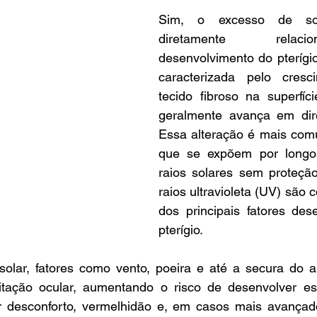
Sim, o excesso de sol
diretamente relac
desenvolvimento do pterígi
caracterizada pelo cres
tecido fibroso na superfíc
geralmente avança em dir
Essa alteração é mais co
que se expõem por longos
raios solares sem proteçã
raios ultravioleta (UV) são 
dos principais fatores des
pterígio.
olar, fatores como vento, poeira e até a secura do 
rritação ocular, aumentando o risco de desenvolver es
r desconforto, vermelhidão e, em casos mais avançados