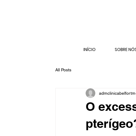
INÍCIO
SOBRE NÓ
All Posts
admclinicabelfortm
O excess
pterígeo