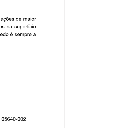
uações de maior 
 na superfície 
cedo é sempre a 
, 05640-002