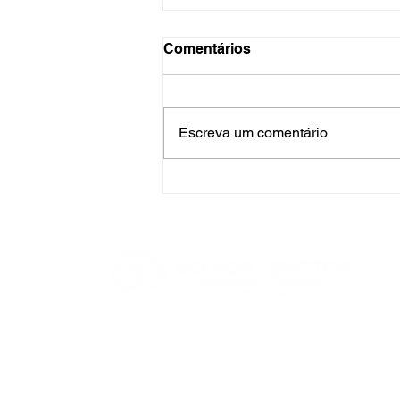
Comentários
Escreva um comentário
Você sabe qual é a relação
entre a visão e o diabetes?
BELFORT MATTOS INSTITUTO DE OLHOS
Av. Dr. Guilherme Dumont Vilares, 1230,