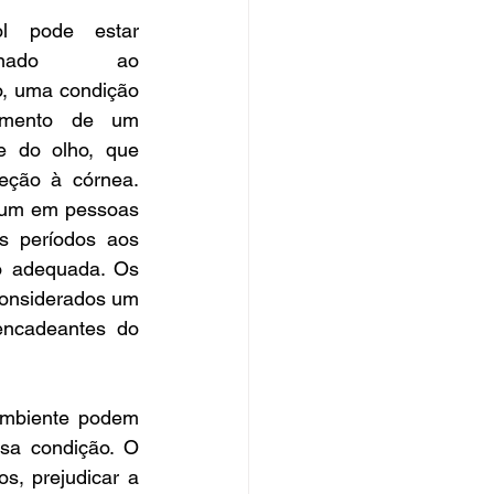
 pode estar 
ionado ao 
o, uma condição 
cimento de um 
ie do olho, que 
eção à córnea. 
mum em pessoas 
 períodos aos 
o adequada. Os 
considerados um 
encadeantes do 
ambiente podem 
sa condição. O 
, prejudicar a 