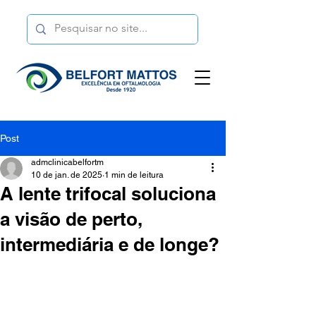
Post
admclinicabelfortm
10 de jan. de 2025
1 min de leitura
A lente trifocal soluciona
a visão de perto,
intermediária e de longe?