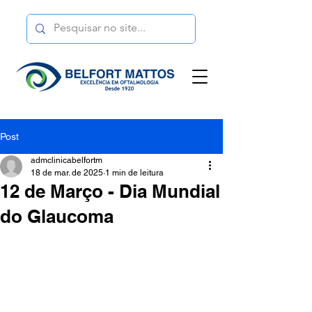
Post
admclinicabelfortm
18 de mar. de 2025
1 min de leitura
12 de Março - Dia Mundial
do Glaucoma